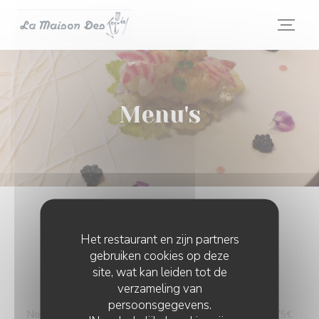
Cookies beheer paneel
Menu's
LA MAISON DES TOQUES
Het restaurant en zijn partners
gebruiken cookies op deze
site, wat kan leiden tot de
LA MAISON DES TOQUES
verzameling van
persoonsgegevens.
Nous ne proposons pas de carte ni menu enfant Menu 75€