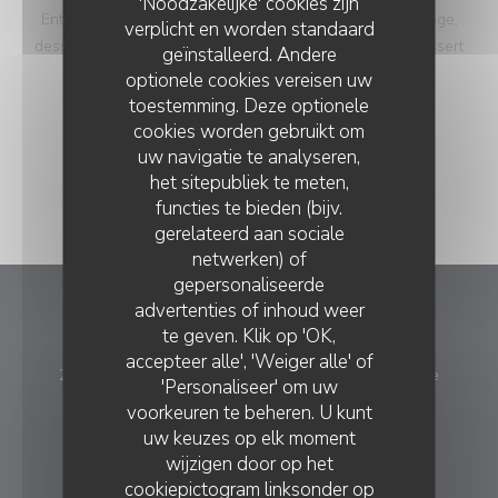
'Noodzakelijke' cookies zijn
Entrée, poisson, dessert Menu 95€ Entrée, viande, fromage,
verplicht en worden standaard
dessert Menu 115€ Entrée, poisson, viande, fromage, dessert
geïnstalleerd. Andere
surprise, dessert
optionele cookies vereisen uw
toestemming. Deze optionele
cookies worden gebruikt om
uw navigatie te analyseren,
het sitepubliek te meten,
functies te bieden (bijv.
gerelateerd aan sociale
netwerken) of
gepersonaliseerde
advertenties of inhoud weer
LA MAISON DES TOQUÉS
te geven. Klik op 'OK,
accepteer alle', 'Weiger alle' of
((opent 
26 rue de la prée aux ducs 85330 Noirmoutier-en-l'Île
'Personaliseer' om uw
voorkeuren te beheren. U kunt
02 28 10 15 12
uw keuzes op elk moment
wijzigen door op het
RESERVERING
cookiepictogram linksonder op