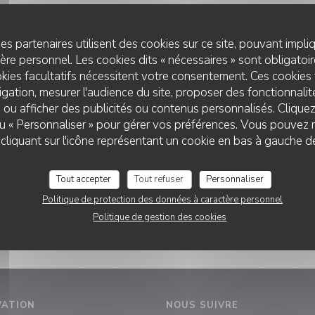
LA MAISON DES TOQUES
es partenaires utilisent des cookies sur ce site, pouvant impli
re personnel. Les cookies dits « nécessaires » sont obligatoire
enu enfant Menu 75€ Entrée, poisson, dessert Menu 95€ Entrée, viande
kies facultatifs nécessitent votre consentement. Ces cookies 
poisson, viande, fromage, dessert surprise, dessert
gation, mesurer l'audience du site, proposer des fonctionnalité
 ou afficher des publicités ou contenus personnalisés. Clique
 ou « Personnaliser » pour gérer vos préférences. Vous pouvez 
liquant sur l'icône représentant un cookie en bas à gauche d
Tout accepter
Tout refuser
Personnaliser
Politique de protection des données à caractère personnel
Politique de gestion des cookies
VATION
NOUS SUIVRE