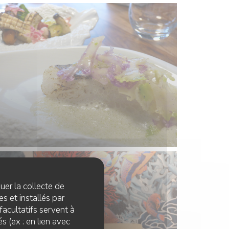
quer la collecte de
s et installés par
facultatifs servent à
s (ex : en lien avec