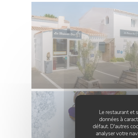
Le restaurant et s
données à caractè
défaut. D'autres coo
analyser votre navi