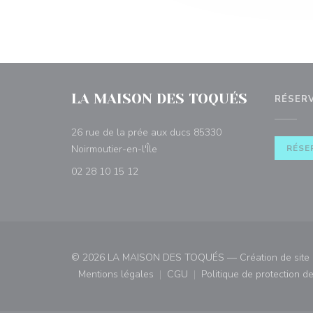
LA MAISON DES TOQUÉS
RÉSER
26 rue de la prée aux ducs 85330
((ouvre une nouvelle fenêtre))
Noirmoutier-en-l'Île
RÉSE
02 28 10 15 12
© 2026 LA MAISON DES TOQUÉS — Création de site in
Mentions légales
CGU
Politique de protection 
((ouvre une nouvelle fenêtre))
((ouvre une nouvelle fenêtre)