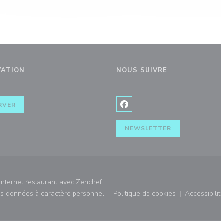
VATION
NOUS SUIVRE
RVER
Facebook ((ouvre une nouvel
NEWSLETTER
((ouvre une nouvelle fenêtre))
ternet restaurant avec
Zenchef
des données à caractère personnel
Politique de cookies
Accessibilit
)
((ouvre une nouvelle fenêtre))
((ouvre une nouvelle fe
((ouv