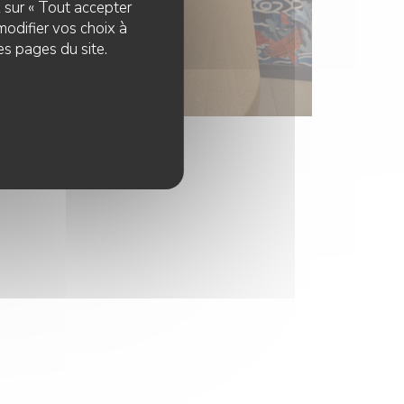
z sur « Tout accepter
modifier vos choix à
es pages du site.