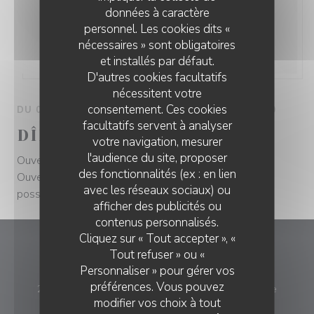
données à caractère
personnel. Les cookies dits «
nécessaires » sont obligatoires
et installés par défaut.
D'autres cookies facultatifs
nécessitent votre
consentement. Ces cookies
DU 05/07/2026 AU 31/08/2026 DE 11H00 À 10H00
facultatifs servent à analyser
DÎNER ET DÉJEUNER
votre navigation, mesurer
l'audience du site, proposer
Ouvert dimanche 24 mai midi réservation possible
des fonctionnalités (ex : en lien
Ouvert dimanche midi et soir juillet août réservation
avec les réseaux sociaux) ou
possible
afficher des publicités ou
contenus personnalisés.
Cliquez sur « Tout accepter », «
Tout refuser » ou «
LA MAISON DES TOQUÉS
Personnaliser » pour gérer vos
préférences. Vous pouvez
((ouvre 
26 rue de la prée aux ducs 85330 Noirmoutier-en-l'Île
modifier vos choix à tout
02 28 10 15 12